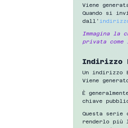
Viene generat
Quando si inv
dall'
indirizz
Immagina la c
privata come 
Indirizzo 
Un indirizzo 
Viene generat
È generalment
chiave pubbli
Questa serie 
renderlo più 