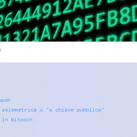
3
hash
 asimmetrica o "a chiave pubblica"
 in Bitcoin