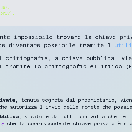
ub);

ente impossibile trovare la chiave pri
be diventare possibile tramite l'
util
i crittografia, a chiave pubblica, vie
i tramite la crittografia ellittica (E
ivata
, tenuta segreta dal proprietario, vie
che autorizza l'invio delle monete che possi
bblica
, visibile da tutti una volta che le m
re
che la corrispondente chiave privata è sta