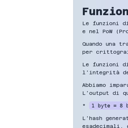
Funzio
Le funzioni d
e nel PoW (Pr
Quando una tr
per crittogra
Le funzioni d
l'integrità d
Abbiamo impar
L'output di q
*
1 byte = 8 
L'hash genera
esadecimali, 