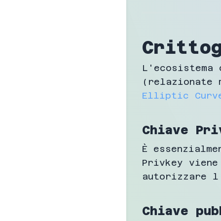
Critto
L'ecosistema 
(relazionate 
Elliptic Curv
Chiave Pri
È essenzialme
Privkey viene
autorizzare l
Chiave pub