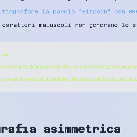
ittografare la parola "Bitcoin" con SH
 caratteri maiuscoli non generano lo s
sum)

f6691f8dc72e56302ddad345d65fead3ead9299609a826e2344eb63a
grafia asimmetrica