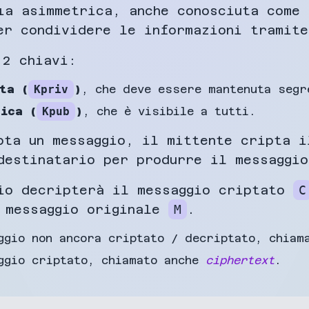
ia asimmetrica, anche conosciuta come 
er condividere le informazioni tramite
 2 chiavi:
ta (
Kpriv
)
, che deve essere mantenuta segr
ica (
Kpub
)
, che è visibile a tutti.
pta un messaggio, il mittente cripta 
destinatario per produrre il messaggi
io decripterà il messaggio criptato
C
 messaggio originale
M
.
gio non ancora criptato / decriptato, chiam
ggio criptato, chiamato anche
ciphertext
.