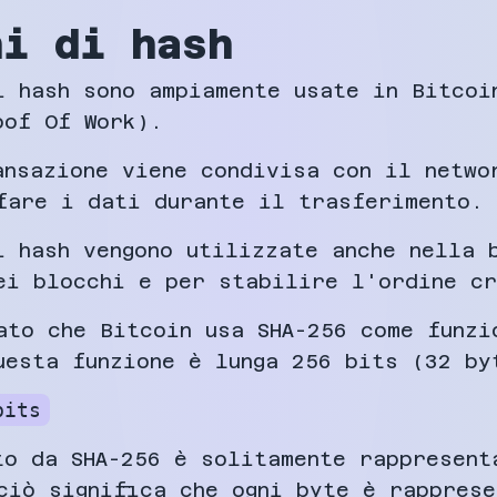
ni di hash
i hash sono ampiamente usate in Bitcoi
oof Of Work).
ansazione viene condivisa con il netwo
fare i dati durante il trasferimento.
i hash vengono utilizzate anche nella 
ei blocchi e per stabilire l'ordine cr
ato che Bitcoin usa SHA-256 come funzi
uesta funzione è lunga 256 bits (32 by
bits
to da SHA-256 è solitamente rappresent
ciò significa che ogni byte è rappres