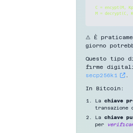
C = encypt(M, Kp
⚠️ È praticam
giorno potreb
Questo tipo d
firme digital
secp256k1
.
In Bitcoin:
La
chiave pr
transazione 
La
chiave pu
per
verifica