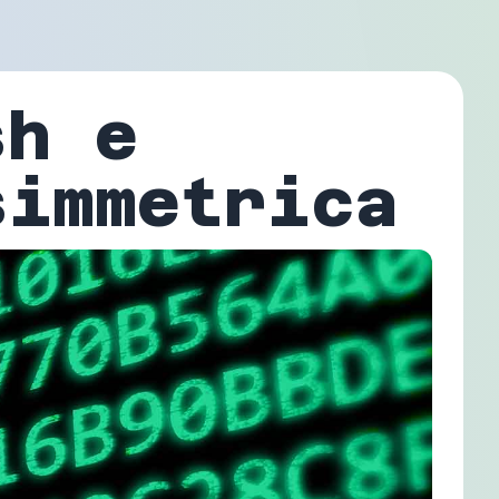
sh e
simmetrica